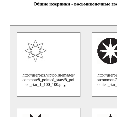
Общие юзерпики - восьмиконечные зв
http://userpics.viptop.ru/images/
http://userp
common/8_pointed_stars/8_poi
s/common/8
nted_star_1_100_100.png
ointed_sta