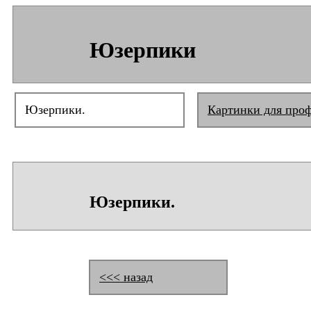
Юзерпики
Юзерпики.
Картинки для про
Юзерпики.
<<< назад