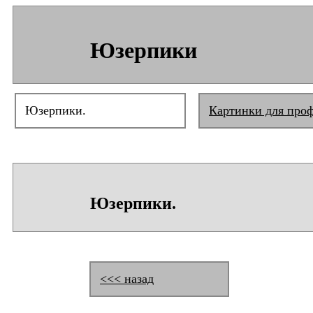
Юзерпики
Юзерпики.
Картинки для про
Юзерпики.
<<< назад