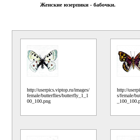
Женские юзерпики - бабочки.
http://userpics.viptop.ru/images/
http://userp
female/butterflies/butterfly_1_1
s/female/but
00_100.png
_100_100.