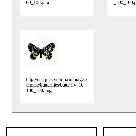
00_100.png
_100_100.
http://userpics.viptop.ru/images/
female/butterflies/butterfly_10_
100_100.png