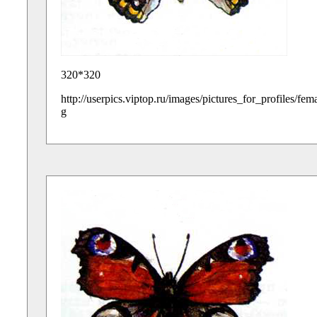
320*320
http://userpics.viptop.ru/images/pictures_for_profiles/fe
g