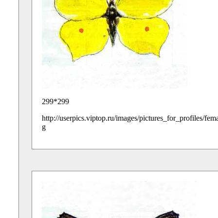
299*299
http://userpics.viptop.ru/images/pictures_for_profiles/fe
g