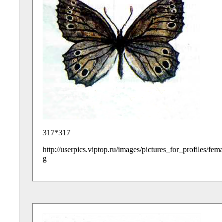
317*317
http://userpics.viptop.ru/images/pictures_for_profiles/fe
g