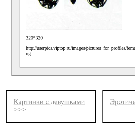
320*320
http://userpics.viptop.ru/images/pictures_for_profiles/fe
ng
Картинки с девушками
Эротиче
>>>