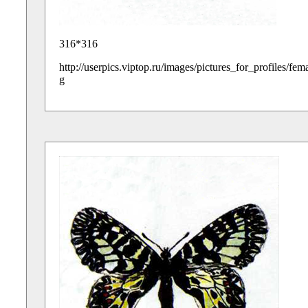
316*316
http://userpics.viptop.ru/images/pictures_for_profiles/fe
g