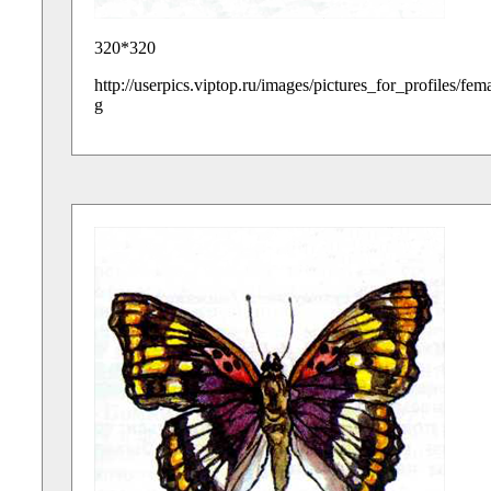
320*320
http://userpics.viptop.ru/images/pictures_for_profiles/fe
g