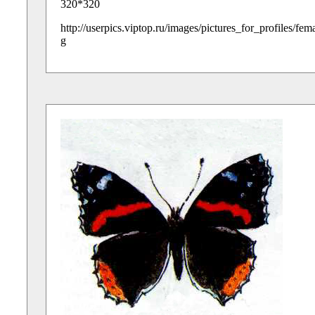
320*320
http://userpics.viptop.ru/images/pictures_for_profiles/fe
g