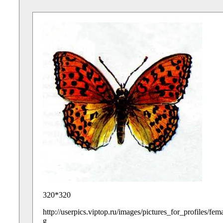
320*320
http://userpics.viptop.ru/images/pictures_for_profiles/fe
g