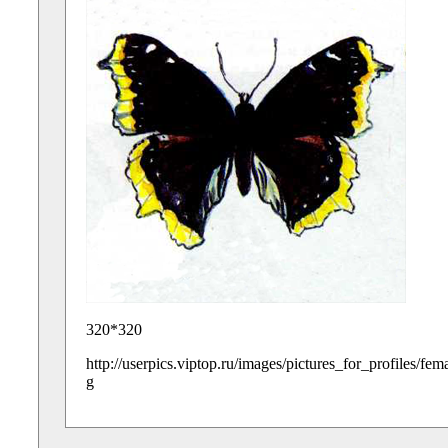
320*320
http://userpics.viptop.ru/images/pictures_for_profiles/fe
g