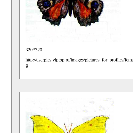
320*320
http://userpics.viptop.ru/images/pictures_for_profiles/fe
g