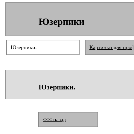
Юзерпики
Юзерпики.
Картинки для про
Юзерпики.
<<< назад