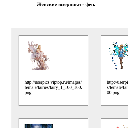
Женские юзерпики - феи.
http://userpics.viptop.ru/images/
http://userp
female/fairies/fairy_1_100_100.
s/female/fa
png
00.png