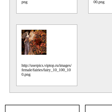
png
00.png
http://userpics.viptop.ru/images/
female/fairies/fairy_10_100_10
0.png