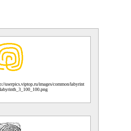
tp://userpics.viptop.ru/images/common/labyrint
/labyrinth_3_100_100.png