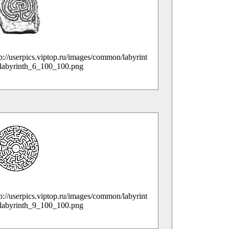
tp://userpics.viptop.ru/images/common/labyrint
/labyrinth_6_100_100.png
tp://userpics.viptop.ru/images/common/labyrint
/labyrinth_9_100_100.png