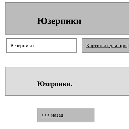
Юзерпики
Юзерпики.
Картинки для про
Юзерпики.
<<< назад