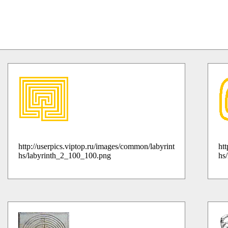
http://userpics.viptop.ru/images/common/labyrint
ht
hs/labyrinth_2_100_100.png
hs