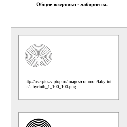
Общие юзерпики - лабиринты.
http://userpics.viptop.ru/images/common/labyrint
hs/labyrinth_1_100_100.png