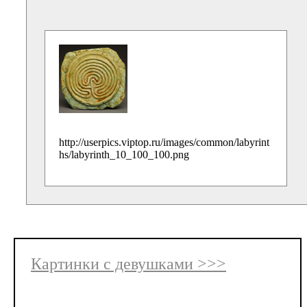
http://userpics.viptop.ru/images/common/labyrint
hs/labyrinth_10_100_100.png
Картинки с девушками >>>