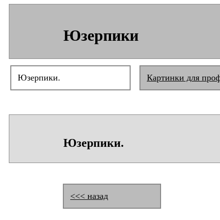
Юзерпики
Юзерпики.
Картинки для про
Юзерпики.
<<< назад