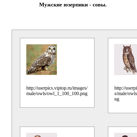
Мужские юзерпики - совы.
http://userpics.viptop.ru/images/
http://userp
male/owls/owl_1_100_100.png
s/male/owl
ng