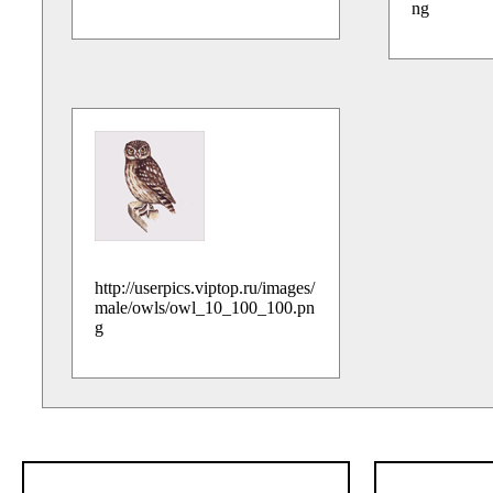
ng
http://userpics.viptop.ru/images/
male/owls/owl_10_100_100.pn
g